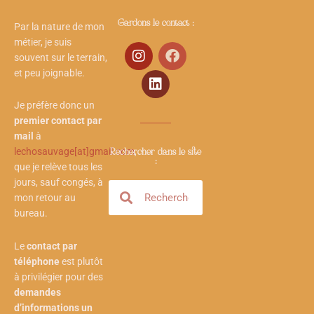
Gardons le contact :
Par la nature de mon
métier, je suis
I
L
F
souvent sur le terrain,
n
i
a
et peu joignable.
s
n
c
t
k
e
a
e
b
Je préfère donc un
g
d
o
premier contact par
r
i
o
mail
à
a
n
k
lechosauvage[at]gmail.com
,
Rechercher dans le site
m
:
que je relève tous les
jours, sauf congés, à
Rechercher
Rechercher
mon retour au
bureau.
Le
contact par
téléphone
est plutôt
à privilégier pour des
demandes
d’informations un