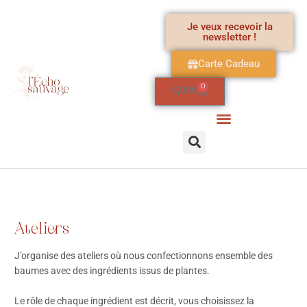
Aller
au
Je veux recevoir la
newsletter !
contenu
Carte Cadeau
0
Panier
0,00
€
Ateliers
J’organise des ateliers où nous confectionnons ensemble des
baumes avec des ingrédients issus de plantes.
Le rôle de chaque ingrédient est décrit, vous choisissez la